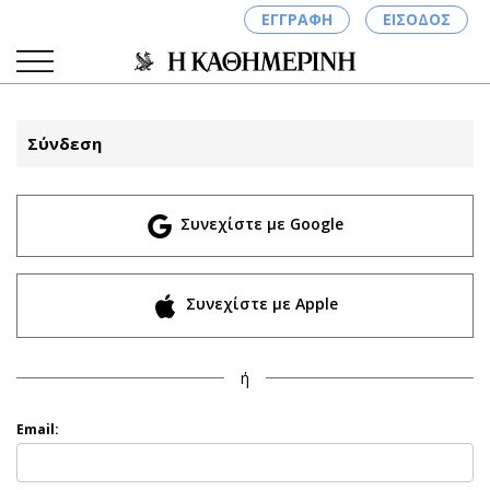
ΕΓΓΡΑΦΗ
ΕΙΣΟΔΟΣ
Σύνδεση
ΚΑΤΗΓΟΡΙΕΣ
ΣΥΝΔΕΣΗ
Συνεχίστε με Google
Κύπρος
Απόψεις
Παιδεία
Αρθρογραφία
Υγεία
The Hill
Συνεχίστε με Apple
Πολιτική
Υγεία
Βουλευτικές 2026
Αγγελίες
ή
Εκλογές 2024
Ενοικιάζονται
Προεδρικές 2023
Πωλούνται
Email:
Δημοσκοπήσεις
Ζητούν εργασία
Διπλωματία
Θέσεις εργασίας