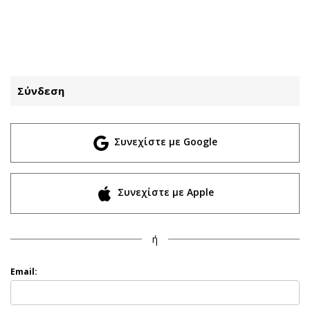
ΕΓΓΡΑΦΗ
ΕΙΣΟΔΟΣ
Σύνδεση
ΚΑΤΗΓΟΡΙΕΣ
ΣΥΝΔΕΣΗ
Συνεχίστε με Google
Κύπρος
Απόψεις
Παιδεία
Αρθρογραφία
Υγεία
The Hill
Συνεχίστε με Apple
Πολιτική
Υγεία
Βουλευτικές 2026
Αγγελίες
ή
Εκλογές 2024
Ενοικιάζονται
Προεδρικές 2023
Πωλούνται
Email:
Δημοσκοπήσεις
Ζητούν εργασία
Διπλωματία
Θέσεις εργασίας