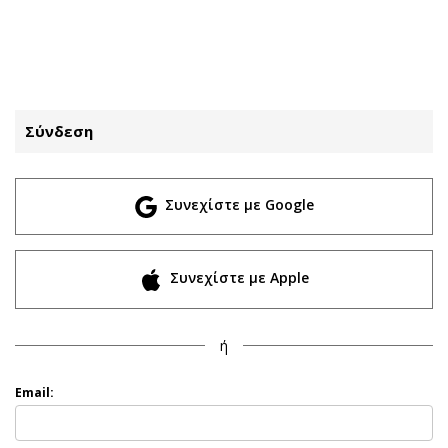
ΕΓΓΡΑΦΗ
ΕΙΣΟΔΟΣ
Σύνδεση
ΚΑΤΗΓΟΡΙΕΣ
ΣΥΝΔΕΣΗ
Συνεχίστε με Google
Κύπρος
Απόψεις
Παιδεία
Αρθρογραφία
Υγεία
The Hill
Συνεχίστε με Apple
Πολιτική
Υγεία
Βουλευτικές 2026
Αγγελίες
ή
Εκλογές 2024
Ενοικιάζονται
Προεδρικές 2023
Πωλούνται
Email:
Δημοσκοπήσεις
Ζητούν εργασία
Διπλωματία
Θέσεις εργασίας