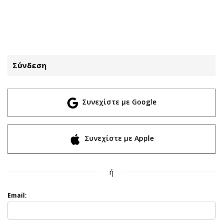
ΕΓΓΡΑΦΗ
ΕΙΣΟΔΟΣ
Σύνδεση
ΚΑΤΗΓΟΡΙΕΣ
ΣΥΝΔΕΣΗ
Συνεχίστε με Google
Κύπρος
Απόψεις
Παιδεία
Αρθρογραφία
Υγεία
The Hill
Συνεχίστε με Apple
Πολιτική
Υγεία
Βουλευτικές 2026
Αγγελίες
ή
Εκλογές 2024
Ενοικιάζονται
Προεδρικές 2023
Πωλούνται
Email:
Δημοσκοπήσεις
Ζητούν εργασία
Διπλωματία
Θέσεις εργασίας