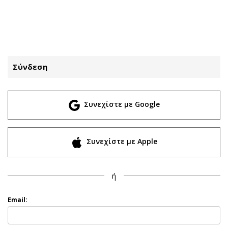
ΕΓΓΡΑΦΗ
ΕΙΣΟΔΟΣ
Σύνδεση
ΚΑΤΗΓΟΡΙΕΣ
ΣΥΝΔΕΣΗ
Συνεχίστε με Google
Κύπρος
Απόψεις
Παιδεία
Αρθρογραφία
Υγεία
The Hill
Συνεχίστε με Apple
Πολιτική
Υγεία
Βουλευτικές 2026
Αγγελίες
ή
Εκλογές 2024
Ενοικιάζονται
Προεδρικές 2023
Πωλούνται
Email:
Δημοσκοπήσεις
Ζητούν εργασία
Διπλωματία
Θέσεις εργασίας