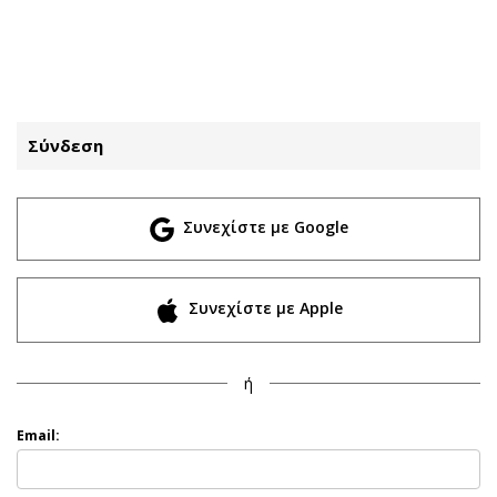
ΕΓΓΡΑΦΗ
ΕΙΣΟΔΟΣ
Σύνδεση
ΚΑΤΗΓΟΡΙΕΣ
ΣΥΝΔΕΣΗ
Συνεχίστε με Google
Κύπρος
Απόψεις
Παιδεία
Αρθρογραφία
Υγεία
The Hill
Συνεχίστε με Apple
Πολιτική
Υγεία
Βουλευτικές 2026
Αγγελίες
ή
Εκλογές 2024
Ενοικιάζονται
Προεδρικές 2023
Πωλούνται
Email:
Δημοσκοπήσεις
Ζητούν εργασία
Διπλωματία
Θέσεις εργασίας