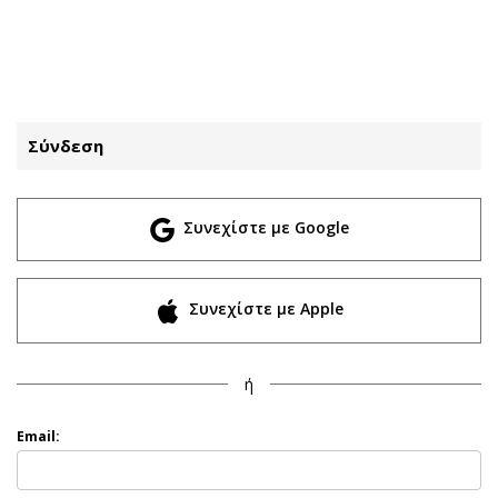
ΕΓΓΡΑΦΗ
ΕΙΣΟΔΟΣ
Σύνδεση
ΚΑΤΗΓΟΡΙΕΣ
ΣΥΝΔΕΣΗ
Συνεχίστε με Google
Κύπρος
Απόψεις
Παιδεία
Αρθρογραφία
Υγεία
The Hill
Συνεχίστε με Apple
Πολιτική
Υγεία
Βουλευτικές 2026
Αγγελίες
ή
Εκλογές 2024
Ενοικιάζονται
Προεδρικές 2023
Πωλούνται
Email:
Δημοσκοπήσεις
Ζητούν εργασία
Διπλωματία
Θέσεις εργασίας