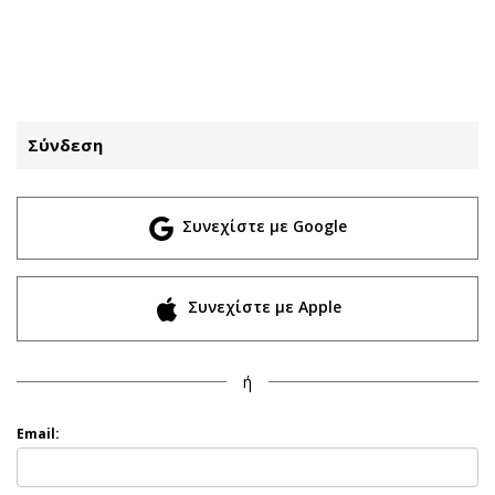
ΕΓΓΡΑΦΗ
ΕΙΣΟΔΟΣ
Σύνδεση
ΚΑΤΗΓΟΡΙΕΣ
ΣΥΝΔΕΣΗ
Συνεχίστε με Google
Κύπρος
Απόψεις
Παιδεία
Αρθρογραφία
Υγεία
The Hill
Συνεχίστε με Apple
Πολιτική
Υγεία
Βουλευτικές 2026
Αγγελίες
ή
Εκλογές 2024
Ενοικιάζονται
Προεδρικές 2023
Πωλούνται
Email:
Δημοσκοπήσεις
Ζητούν εργασία
Διπλωματία
Θέσεις εργασίας