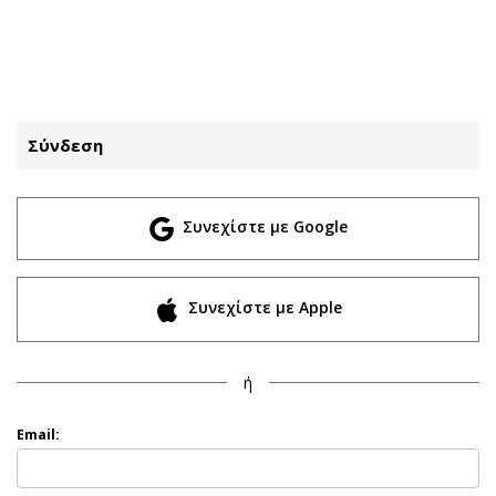
ΕΓΓΡΑΦΗ
ΕΙΣΟΔΟΣ
Σύνδεση
ΚΑΤΗΓΟΡΙΕΣ
ΣΥΝΔΕΣΗ
Συνεχίστε με Google
Κύπρος
Απόψεις
Παιδεία
Αρθρογραφία
Υγεία
The Hill
Συνεχίστε με Apple
Πολιτική
Υγεία
Βουλευτικές 2026
Αγγελίες
ή
Εκλογές 2024
Ενοικιάζονται
Προεδρικές 2023
Πωλούνται
Email:
Δημοσκοπήσεις
Ζητούν εργασία
Διπλωματία
Θέσεις εργασίας