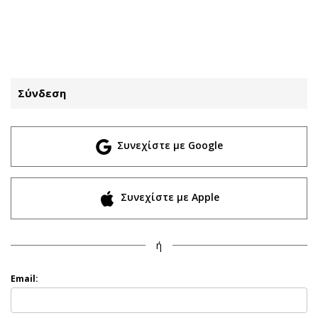
ΕΓΓΡΑΦΗ
ΕΙΣΟΔΟΣ
Σύνδεση
ΚΑΤΗΓΟΡΙΕΣ
ΣΥΝΔΕΣΗ
Συνεχίστε με Google
Κύπρος
Απόψεις
Παιδεία
Αρθρογραφία
Υγεία
The Hill
Συνεχίστε με Apple
Πολιτική
Υγεία
Βουλευτικές 2026
Αγγελίες
ή
Εκλογές 2024
Ενοικιάζονται
Προεδρικές 2023
Πωλούνται
Email:
Δημοσκοπήσεις
Ζητούν εργασία
Διπλωματία
Θέσεις εργασίας