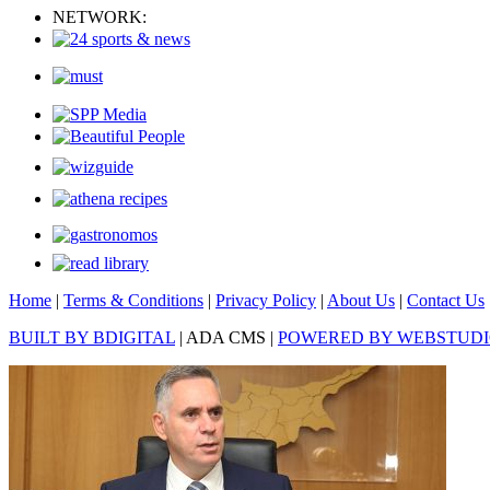
NETWORK:
Home
|
Terms & Conditions
|
Privacy Policy
|
About Us
|
Contact Us
BUILT BY BDIGITAL
| ADA CMS |
POWERED BY WEBSTUD