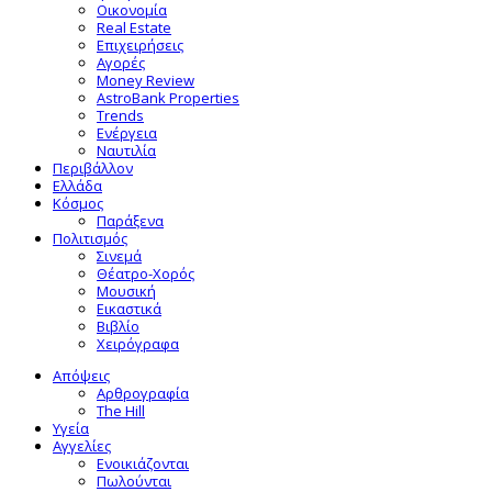
Οικονομία
Real Estate
Επιχειρήσεις
Αγορές
Money Review
AstroBank Properties
Trends
Ενέργεια
Ναυτιλία
Περιβάλλον
Ελλάδα
Κόσμος
Παράξενα
Πολιτισμός
Σινεμά
Θέατρο-Χορός
Μουσική
Εικαστικά
Βιβλίο
Χειρόγραφα
Απόψεις
Αρθρογραφία
The Hill
Υγεία
Αγγελίες
Ενοικιάζονται
Πωλούνται