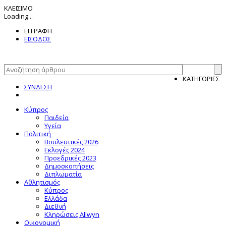
ΚΛΕΙΣΙΜΟ
Loading...
ΕΓΓΡΑΦΗ
ΕΙΣΟΔΟΣ
ΚΑΤΗΓΟΡΙΕΣ
ΣΥΝΔΕΣΗ
Κύπρος
Παιδεία
Υγεία
Πολιτική
Βουλευτικές 2026
Εκλογές 2024
Προεδρικές 2023
Δημοσκοπήσεις
Διπλωματία
Αθλητισμός
Κύπρος
Ελλάδα
Διεθνή
Κληρώσεις Allwyn
Οικονομική