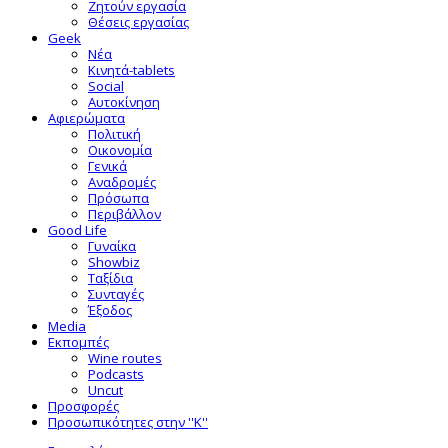
Ζητούν εργασία
Θέσεις εργασίας
Geek
Νέα
Κινητά-tablets
Social
Αυτοκίνηση
Αφιερώματα
Πολιτική
Οικονομία
Γενικά
Αναδρομές
Πρόσωπα
Περιβάλλον
Good Life
Γυναίκα
Showbiz
Ταξίδια
Συνταγές
Έξοδος
Media
Εκπομπές
Wine routes
Podcasts
Uncut
Προσφορές
Προσωπικότητες στην ''Κ''