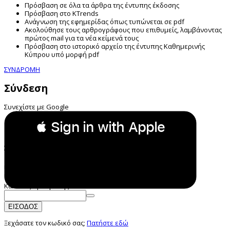
Πρόσβαση σε όλα τα άρθρα της έντυπης έκδοσης
Πρόσβαση στο KTrends
Ανάγνωση της εφημερίδας όπως τυπώνεται σε pdf
Ακολούθησε τους αρθρογράφους που επιθυμείς, λαμβάνοντας
πρώτος mail για τα νέα κείμενά τους
Πρόσβαση στο ιστορικό αρχείο της έντυπης Καθημερινής
Κύπρου υπό μορφή pdf
ΣΥΝΔΡΟΜΗ
Σύνδεση
Συνεχίστε με Google
 Sign in with Apple
Συνεχίστε με Apple
ή
Email:
Κωδικός Πρόσβασης:
ΕΙΣΟΔΟΣ
Ξεχάσατε τον κωδικό σας;
Πατήστε εδώ