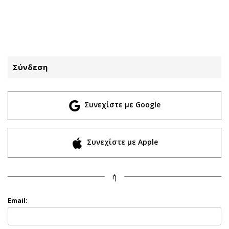
ΕΓΓΡΑΦΗ
ΕΙΣΟΔΟΣ
Σύνδεση
ΚΑΤΗΓΟΡΙΕΣ
ΣΥΝΔΕΣΗ
Συνεχίστε με Google
Κύπρος
Απόψεις
Παιδεία
Αρθρογραφία
Υγεία
The Hill
Συνεχίστε με Apple
Πολιτική
Υγεία
Βουλευτικές 2026
Αγγελίες
ή
Εκλογές 2024
Ενοικιάζονται
Προεδρικές 2023
Πωλούνται
Email:
Δημοσκοπήσεις
Ζητούν εργασία
Διπλωματία
Θέσεις εργασίας