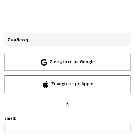
ΕΓΓΡΑΦΗ
ΕΙΣΟΔΟΣ
Σύνδεση
ΚΑΤΗΓΟΡΙΕΣ
ΣΥΝΔΕΣΗ
Συνεχίστε με Google
Κύπρος
Απόψεις
Παιδεία
Αρθρογραφία
Υγεία
The Hill
Συνεχίστε με Apple
Πολιτική
Υγεία
Βουλευτικές 2026
Αγγελίες
ή
Εκλογές 2024
Ενοικιάζονται
Προεδρικές 2023
Πωλούνται
Email:
Δημοσκοπήσεις
Ζητούν εργασία
Διπλωματία
Θέσεις εργασίας