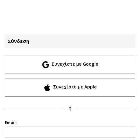
ΕΓΓΡΑΦΗ
ΕΙΣΟΔΟΣ
Σύνδεση
ΚΑΤΗΓΟΡΙΕΣ
ΣΥΝΔΕΣΗ
Συνεχίστε με Google
Κύπρος
Απόψεις
Παιδεία
Αρθρογραφία
Υγεία
The Hill
Συνεχίστε με Apple
Πολιτική
Υγεία
Βουλευτικές 2026
Αγγελίες
ή
Εκλογές 2024
Ενοικιάζονται
Προεδρικές 2023
Πωλούνται
Email:
Δημοσκοπήσεις
Ζητούν εργασία
Διπλωματία
Θέσεις εργασίας