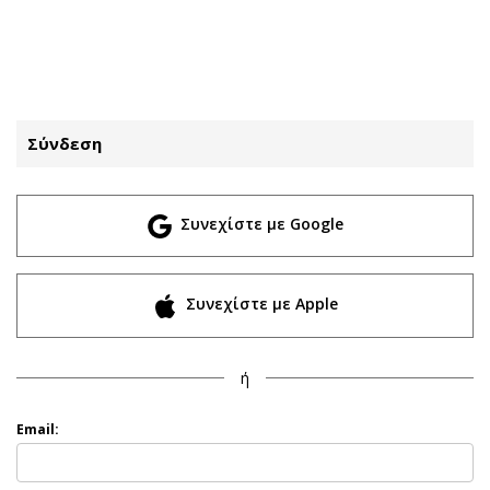
ΕΓΓΡΑΦΗ
ΕΙΣΟΔΟΣ
Σύνδεση
ΚΑΤΗΓΟΡΙΕΣ
ΣΥΝΔΕΣΗ
Συνεχίστε με Google
Κύπρος
Απόψεις
Παιδεία
Αρθρογραφία
Υγεία
The Hill
Συνεχίστε με Apple
Πολιτική
Υγεία
Βουλευτικές 2026
Αγγελίες
ή
Εκλογές 2024
Ενοικιάζονται
Προεδρικές 2023
Πωλούνται
Email:
Δημοσκοπήσεις
Ζητούν εργασία
Διπλωματία
Θέσεις εργασίας