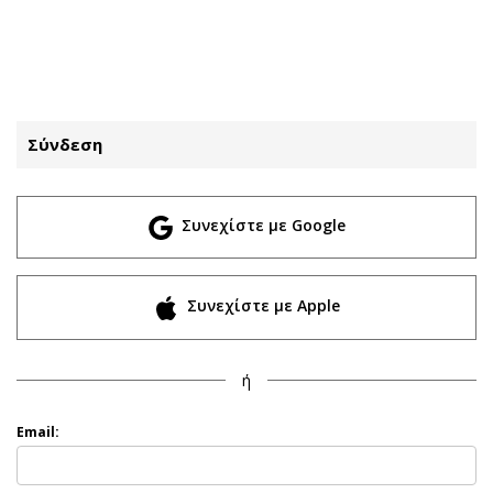
ΕΓΓΡΑΦΗ
ΕΙΣΟΔΟΣ
Σύνδεση
ΚΑΤΗΓΟΡΙΕΣ
ΣΥΝΔΕΣΗ
Συνεχίστε με Google
Κύπρος
Απόψεις
Παιδεία
Αρθρογραφία
Υγεία
The Hill
Συνεχίστε με Apple
Πολιτική
Υγεία
Βουλευτικές 2026
Αγγελίες
ή
Εκλογές 2024
Ενοικιάζονται
Προεδρικές 2023
Πωλούνται
Email:
Δημοσκοπήσεις
Ζητούν εργασία
Διπλωματία
Θέσεις εργασίας