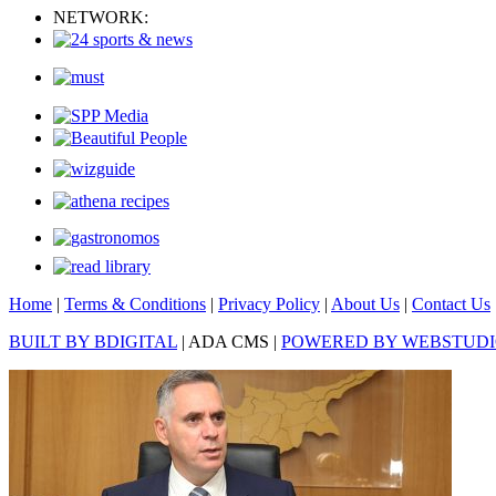
NETWORK:
Home
|
Terms & Conditions
|
Privacy Policy
|
About Us
|
Contact Us
BUILT BY BDIGITAL
| ADA CMS |
POWERED BY WEBSTUD