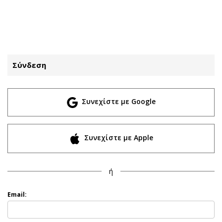
ΕΓΓΡΑΦΗ
ΕΙΣΟΔΟΣ
Σύνδεση
ΚΑΤΗΓΟΡΙΕΣ
ΣΥΝΔΕΣΗ
Συνεχίστε με Google
Κύπρος
Απόψεις
Παιδεία
Αρθρογραφία
Υγεία
The Hill
Συνεχίστε με Apple
Πολιτική
Υγεία
Βουλευτικές 2026
Αγγελίες
ή
Εκλογές 2024
Ενοικιάζονται
Προεδρικές 2023
Πωλούνται
Email:
Δημοσκοπήσεις
Ζητούν εργασία
Διπλωματία
Θέσεις εργασίας