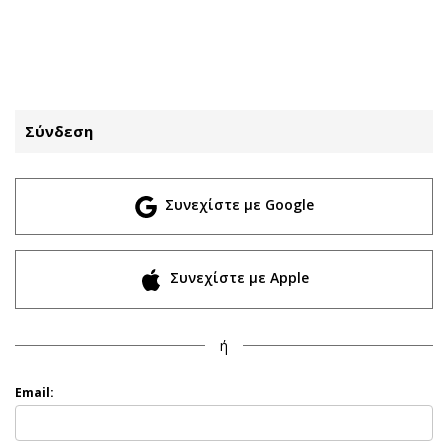
ΕΓΓΡΑΦΗ
ΕΙΣΟΔΟΣ
Σύνδεση
ΚΑΤΗΓΟΡΙΕΣ
ΣΥΝΔΕΣΗ
Συνεχίστε με Google
Κύπρος
Απόψεις
Παιδεία
Αρθρογραφία
Υγεία
The Hill
Συνεχίστε με Apple
Πολιτική
Υγεία
Βουλευτικές 2026
Αγγελίες
ή
Εκλογές 2024
Ενοικιάζονται
Προεδρικές 2023
Πωλούνται
Email:
Δημοσκοπήσεις
Ζητούν εργασία
Διπλωματία
Θέσεις εργασίας