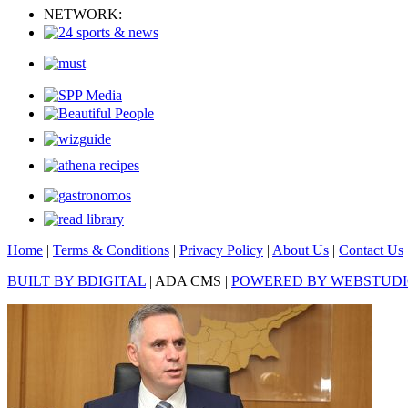
NETWORK:
Home
|
Terms & Conditions
|
Privacy Policy
|
About Us
|
Contact Us
BUILT BY BDIGITAL
| ADA CMS |
POWERED BY WEBSTUD