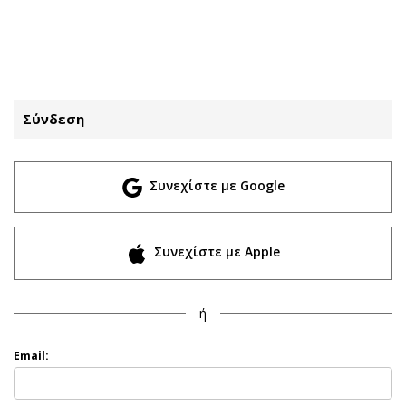
ΕΓΓΡΑΦΗ
ΕΙΣΟΔΟΣ
Σύνδεση
ΚΑΤΗΓΟΡΙΕΣ
ΣΥΝΔΕΣΗ
Συνεχίστε με Google
Κύπρος
Απόψεις
Παιδεία
Αρθρογραφία
Υγεία
The Hill
Συνεχίστε με Apple
Πολιτική
Υγεία
Βουλευτικές 2026
Αγγελίες
ή
Εκλογές 2024
Ενοικιάζονται
Προεδρικές 2023
Πωλούνται
Email:
Δημοσκοπήσεις
Ζητούν εργασία
Διπλωματία
Θέσεις εργασίας