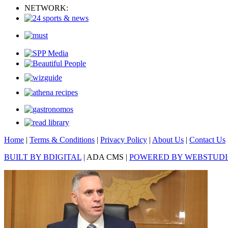
NETWORK:
Home
|
Terms & Conditions
|
Privacy Policy
|
About Us
|
Contact Us
BUILT BY BDIGITAL
| ADA CMS |
POWERED BY WEBSTUD