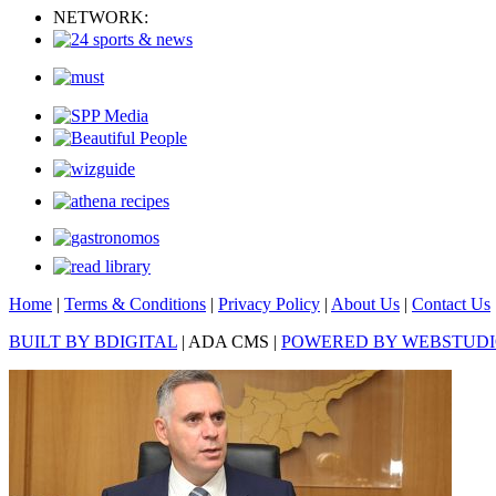
NETWORK:
Home
|
Terms & Conditions
|
Privacy Policy
|
About Us
|
Contact Us
BUILT BY BDIGITAL
| ADA CMS |
POWERED BY WEBSTUD