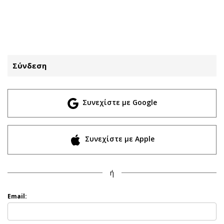
ΕΓΓΡΑΦΗ
ΕΙΣΟΔΟΣ
Σύνδεση
ΚΑΤΗΓΟΡΙΕΣ
ΣΥΝΔΕΣΗ
Συνεχίστε με Google
Κύπρος
Απόψεις
Παιδεία
Αρθρογραφία
Υγεία
The Hill
Συνεχίστε με Apple
Πολιτική
Υγεία
Βουλευτικές 2026
Αγγελίες
ή
Εκλογές 2024
Ενοικιάζονται
Προεδρικές 2023
Πωλούνται
Email:
Δημοσκοπήσεις
Ζητούν εργασία
Διπλωματία
Θέσεις εργασίας