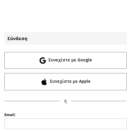
ΕΓΓΡΑΦΗ
ΕΙΣΟΔΟΣ
Σύνδεση
ΚΑΤΗΓΟΡΙΕΣ
ΣΥΝΔΕΣΗ
Συνεχίστε με Google
Κύπρος
Απόψεις
Παιδεία
Αρθρογραφία
Υγεία
The Hill
Συνεχίστε με Apple
Πολιτική
Υγεία
Βουλευτικές 2026
Αγγελίες
ή
Εκλογές 2024
Ενοικιάζονται
Προεδρικές 2023
Πωλούνται
Email:
Δημοσκοπήσεις
Ζητούν εργασία
Διπλωματία
Θέσεις εργασίας