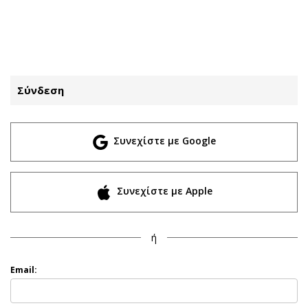
ΕΓΓΡΑΦΗ
ΕΙΣΟΔΟΣ
Σύνδεση
ΚΑΤΗΓΟΡΙΕΣ
ΣΥΝΔΕΣΗ
Συνεχίστε με Google
Κύπρος
Απόψεις
Παιδεία
Αρθρογραφία
Υγεία
The Hill
Συνεχίστε με Apple
Πολιτική
Υγεία
Βουλευτικές 2026
Αγγελίες
ή
Εκλογές 2024
Ενοικιάζονται
Προεδρικές 2023
Πωλούνται
Email:
Δημοσκοπήσεις
Ζητούν εργασία
Διπλωματία
Θέσεις εργασίας