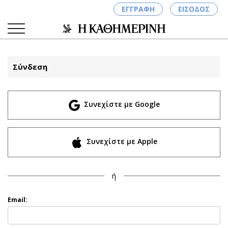
ΕΓΓΡΑΦΗ
ΕΙΣΟΔΟΣ
Σύνδεση
ΚΑΤΗΓΟΡΙΕΣ
ΣΥΝΔΕΣΗ
Συνεχίστε με Google
Κύπρος
Απόψεις
Παιδεία
Αρθρογραφία
Υγεία
The Hill
Συνεχίστε με Apple
Πολιτική
Υγεία
Βουλευτικές 2026
Αγγελίες
ή
Εκλογές 2024
Ενοικιάζονται
Προεδρικές 2023
Πωλούνται
Email:
Δημοσκοπήσεις
Ζητούν εργασία
Διπλωματία
Θέσεις εργασίας