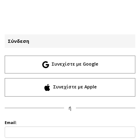
ΕΓΓΡΑΦΗ
ΕΙΣΟΔΟΣ
Σύνδεση
ΚΑΤΗΓΟΡΙΕΣ
ΣΥΝΔΕΣΗ
Συνεχίστε με Google
Κύπρος
Απόψεις
Παιδεία
Αρθρογραφία
Υγεία
The Hill
Συνεχίστε με Apple
Πολιτική
Υγεία
Βουλευτικές 2026
Αγγελίες
ή
Εκλογές 2024
Ενοικιάζονται
Προεδρικές 2023
Πωλούνται
Email:
Δημοσκοπήσεις
Ζητούν εργασία
Διπλωματία
Θέσεις εργασίας