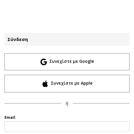
ΕΓΓΡΑΦΗ
ΕΙΣΟΔΟΣ
Σύνδεση
ΚΑΤΗΓΟΡΙΕΣ
ΣΥΝΔΕΣΗ
Συνεχίστε με Google
Κύπρος
Απόψεις
Παιδεία
Αρθρογραφία
Υγεία
The Hill
Συνεχίστε με Apple
Πολιτική
Υγεία
Βουλευτικές 2026
Αγγελίες
ή
Εκλογές 2024
Ενοικιάζονται
Προεδρικές 2023
Πωλούνται
Email:
Δημοσκοπήσεις
Ζητούν εργασία
Διπλωματία
Θέσεις εργασίας