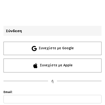
ΕΓΓΡΑΦΗ
ΕΙΣΟΔΟΣ
Σύνδεση
ΚΑΤΗΓΟΡΙΕΣ
ΣΥΝΔΕΣΗ
Συνεχίστε με Google
Κύπρος
Απόψεις
Παιδεία
Αρθρογραφία
Υγεία
The Hill
Συνεχίστε με Apple
Πολιτική
Υγεία
Βουλευτικές 2026
Αγγελίες
ή
Εκλογές 2024
Ενοικιάζονται
Προεδρικές 2023
Πωλούνται
Email:
Δημοσκοπήσεις
Ζητούν εργασία
Διπλωματία
Θέσεις εργασίας