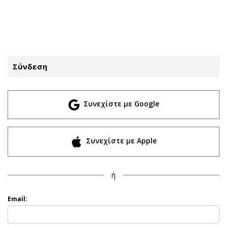
ΕΓΓΡΑΦΗ
ΕΙΣΟΔΟΣ
Σύνδεση
ΚΑΤΗΓΟΡΙΕΣ
ΣΥΝΔΕΣΗ
Συνεχίστε με Google
Κύπρος
Απόψεις
Παιδεία
Αρθρογραφία
Υγεία
The Hill
Συνεχίστε με Apple
Πολιτική
Υγεία
Βουλευτικές 2026
Αγγελίες
ή
Εκλογές 2024
Ενοικιάζονται
Προεδρικές 2023
Πωλούνται
Email:
Δημοσκοπήσεις
Ζητούν εργασία
Διπλωματία
Θέσεις εργασίας