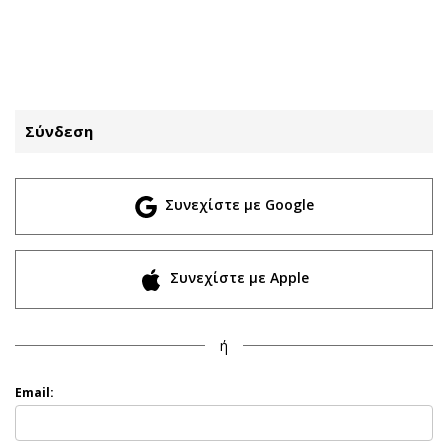
ΕΓΓΡΑΦΗ
ΕΙΣΟΔΟΣ
Σύνδεση
ΚΑΤΗΓΟΡΙΕΣ
ΣΥΝΔΕΣΗ
Συνεχίστε με Google
Κύπρος
Απόψεις
Παιδεία
Αρθρογραφία
Υγεία
The Hill
Συνεχίστε με Apple
Πολιτική
Υγεία
Βουλευτικές 2026
Αγγελίες
ή
Εκλογές 2024
Ενοικιάζονται
Προεδρικές 2023
Πωλούνται
Email:
Δημοσκοπήσεις
Ζητούν εργασία
Διπλωματία
Θέσεις εργασίας