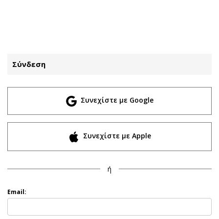
ΕΓΓΡΑΦΗ
ΕΙΣΟΔΟΣ
Σύνδεση
ΚΑΤΗΓΟΡΙΕΣ
ΣΥΝΔΕΣΗ
Συνεχίστε με Google
Κύπρος
Απόψεις
Παιδεία
Αρθρογραφία
Υγεία
The Hill
Συνεχίστε με Apple
Πολιτική
Υγεία
Βουλευτικές 2026
Αγγελίες
ή
Εκλογές 2024
Ενοικιάζονται
Προεδρικές 2023
Πωλούνται
Email:
Δημοσκοπήσεις
Ζητούν εργασία
Διπλωματία
Θέσεις εργασίας