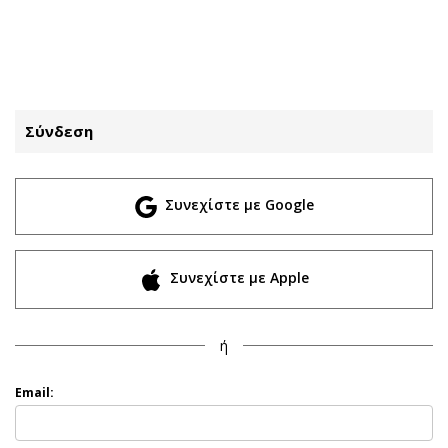
ΕΓΓΡΑΦΗ
ΕΙΣΟΔΟΣ
Σύνδεση
ΚΑΤΗΓΟΡΙΕΣ
ΣΥΝΔΕΣΗ
Συνεχίστε με Google
Κύπρος
Απόψεις
Παιδεία
Αρθρογραφία
Υγεία
The Hill
Συνεχίστε με Apple
Πολιτική
Υγεία
Βουλευτικές 2026
Αγγελίες
ή
Εκλογές 2024
Ενοικιάζονται
Προεδρικές 2023
Πωλούνται
Email:
Δημοσκοπήσεις
Ζητούν εργασία
Διπλωματία
Θέσεις εργασίας