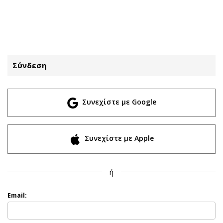
ΕΓΓΡΑΦΗ
ΕΙΣΟΔΟΣ
Σύνδεση
ΚΑΤΗΓΟΡΙΕΣ
ΣΥΝΔΕΣΗ
Συνεχίστε με Google
Κύπρος
Απόψεις
Παιδεία
Αρθρογραφία
Υγεία
The Hill
Συνεχίστε με Apple
Πολιτική
Υγεία
Βουλευτικές 2026
Αγγελίες
ή
Εκλογές 2024
Ενοικιάζονται
Προεδρικές 2023
Πωλούνται
Email:
Δημοσκοπήσεις
Ζητούν εργασία
Διπλωματία
Θέσεις εργασίας