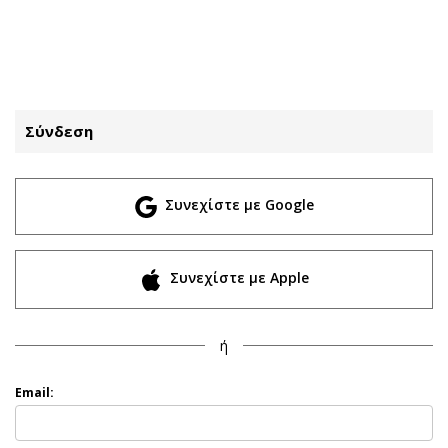
ΕΓΓΡΑΦΗ
ΕΙΣΟΔΟΣ
Σύνδεση
ΚΑΤΗΓΟΡΙΕΣ
ΣΥΝΔΕΣΗ
Συνεχίστε με Google
Κύπρος
Απόψεις
Παιδεία
Αρθρογραφία
Υγεία
The Hill
Συνεχίστε με Apple
Πολιτική
Υγεία
Βουλευτικές 2026
Αγγελίες
ή
Εκλογές 2024
Ενοικιάζονται
Προεδρικές 2023
Πωλούνται
Email:
Δημοσκοπήσεις
Ζητούν εργασία
Διπλωματία
Θέσεις εργασίας