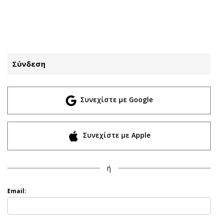
ΕΓΓΡΑΦΗ
ΕΙΣΟΔΟΣ
Σύνδεση
ΚΑΤΗΓΟΡΙΕΣ
ΣΥΝΔΕΣΗ
Συνεχίστε με Google
Κύπρος
Απόψεις
Παιδεία
Αρθρογραφία
Υγεία
The Hill
Συνεχίστε με Apple
Πολιτική
Υγεία
Βουλευτικές 2026
Αγγελίες
ή
Εκλογές 2024
Ενοικιάζονται
Προεδρικές 2023
Πωλούνται
Email:
Δημοσκοπήσεις
Ζητούν εργασία
Διπλωματία
Θέσεις εργασίας