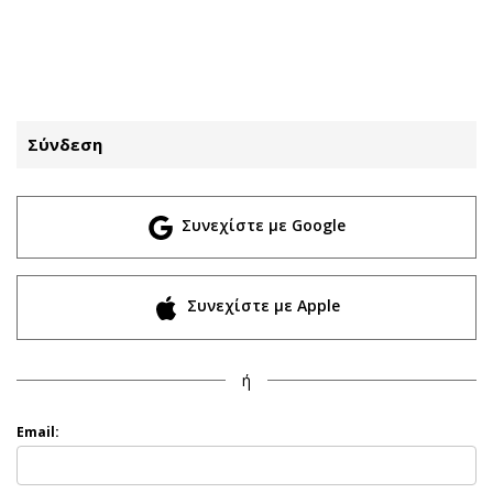
ΕΓΓΡΑΦΗ
ΕΙΣΟΔΟΣ
Σύνδεση
ΚΑΤΗΓΟΡΙΕΣ
ΣΥΝΔΕΣΗ
Συνεχίστε με Google
Κύπρος
Απόψεις
Παιδεία
Αρθρογραφία
Υγεία
The Hill
Συνεχίστε με Apple
Πολιτική
Υγεία
Βουλευτικές 2026
Αγγελίες
ή
Εκλογές 2024
Ενοικιάζονται
Προεδρικές 2023
Πωλούνται
Email:
Δημοσκοπήσεις
Ζητούν εργασία
Διπλωματία
Θέσεις εργασίας