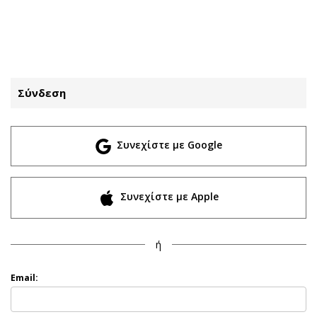
ΕΓΓΡΑΦΗ
ΕΙΣΟΔΟΣ
Σύνδεση
ΚΑΤΗΓΟΡΙΕΣ
ΣΥΝΔΕΣΗ
Συνεχίστε με Google
Κύπρος
Απόψεις
Παιδεία
Αρθρογραφία
Υγεία
The Hill
Συνεχίστε με Apple
Πολιτική
Υγεία
Βουλευτικές 2026
Αγγελίες
ή
Εκλογές 2024
Ενοικιάζονται
Προεδρικές 2023
Πωλούνται
Email:
Δημοσκοπήσεις
Ζητούν εργασία
Διπλωματία
Θέσεις εργασίας