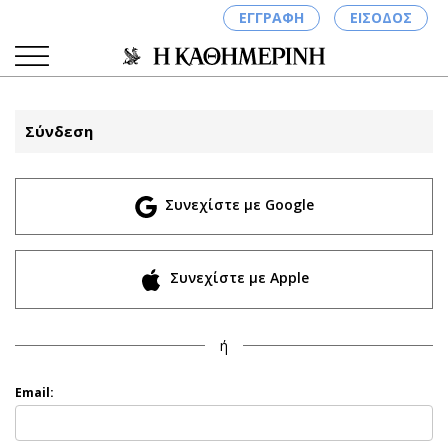
ΕΓΓΡΑΦΗ
ΕΙΣΟΔΟΣ
Σύνδεση
ΚΑΤΗΓΟΡΙΕΣ
ΣΥΝΔΕΣΗ
Συνεχίστε με Google
Κύπρος
Απόψεις
Παιδεία
Αρθρογραφία
Υγεία
The Hill
Συνεχίστε με Apple
Πολιτική
Υγεία
Βουλευτικές 2026
Αγγελίες
ή
Εκλογές 2024
Ενοικιάζονται
Προεδρικές 2023
Πωλούνται
Email:
Δημοσκοπήσεις
Ζητούν εργασία
Διπλωματία
Θέσεις εργασίας