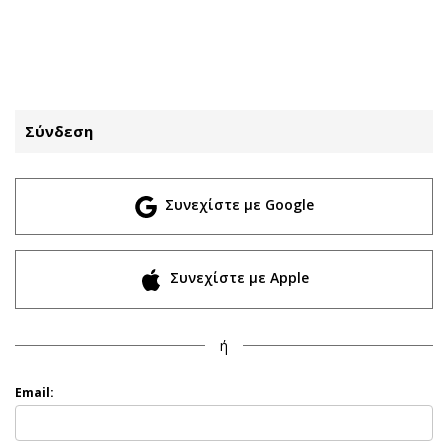
ΕΓΓΡΑΦΗ
ΕΙΣΟΔΟΣ
Σύνδεση
ΚΑΤΗΓΟΡΙΕΣ
ΣΥΝΔΕΣΗ
Συνεχίστε με Google
Κύπρος
Απόψεις
Παιδεία
Αρθρογραφία
Υγεία
The Hill
Συνεχίστε με Apple
Πολιτική
Υγεία
Βουλευτικές 2026
Αγγελίες
ή
Εκλογές 2024
Ενοικιάζονται
Προεδρικές 2023
Πωλούνται
Email:
Δημοσκοπήσεις
Ζητούν εργασία
Διπλωματία
Θέσεις εργασίας