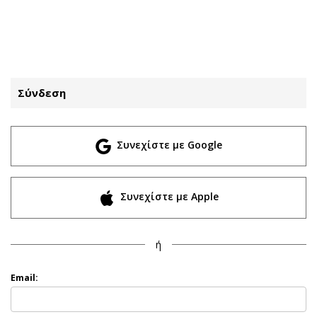
ΕΓΓΡΑΦΗ
ΕΙΣΟΔΟΣ
Σύνδεση
ΚΑΤΗΓΟΡΙΕΣ
ΣΥΝΔΕΣΗ
Συνεχίστε με Google
Κύπρος
Απόψεις
Παιδεία
Αρθρογραφία
Υγεία
The Hill
Συνεχίστε με Apple
Πολιτική
Υγεία
Βουλευτικές 2026
Αγγελίες
ή
Εκλογές 2024
Ενοικιάζονται
Προεδρικές 2023
Πωλούνται
Email:
Δημοσκοπήσεις
Ζητούν εργασία
Διπλωματία
Θέσεις εργασίας