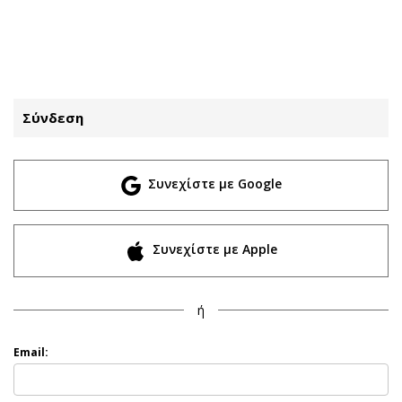
ΕΓΓΡΑΦΗ
ΕΙΣΟΔΟΣ
Σύνδεση
ΚΑΤΗΓΟΡΙΕΣ
ΣΥΝΔΕΣΗ
Συνεχίστε με Google
Κύπρος
Απόψεις
Παιδεία
Αρθρογραφία
Υγεία
The Hill
Συνεχίστε με Apple
Πολιτική
Υγεία
Βουλευτικές 2026
Αγγελίες
ή
Εκλογές 2024
Ενοικιάζονται
Προεδρικές 2023
Πωλούνται
Email:
Δημοσκοπήσεις
Ζητούν εργασία
Διπλωματία
Θέσεις εργασίας