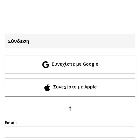
ΕΓΓΡΑΦΗ
ΕΙΣΟΔΟΣ
Σύνδεση
ΚΑΤΗΓΟΡΙΕΣ
ΣΥΝΔΕΣΗ
Συνεχίστε με Google
Κύπρος
Απόψεις
Παιδεία
Αρθρογραφία
Υγεία
The Hill
Συνεχίστε με Apple
Πολιτική
Υγεία
Βουλευτικές 2026
Αγγελίες
ή
Εκλογές 2024
Ενοικιάζονται
Προεδρικές 2023
Πωλούνται
Email:
Δημοσκοπήσεις
Ζητούν εργασία
Διπλωματία
Θέσεις εργασίας