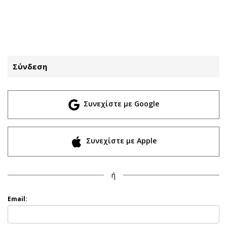
ΕΓΓΡΑΦΗ
ΕΙΣΟΔΟΣ
Σύνδεση
ΚΑΤΗΓΟΡΙΕΣ
ΣΥΝΔΕΣΗ
Συνεχίστε με Google
Κύπρος
Απόψεις
Παιδεία
Αρθρογραφία
Υγεία
The Hill
Συνεχίστε με Apple
Πολιτική
Υγεία
Βουλευτικές 2026
Αγγελίες
ή
Εκλογές 2024
Ενοικιάζονται
Προεδρικές 2023
Πωλούνται
Email:
Δημοσκοπήσεις
Ζητούν εργασία
Διπλωματία
Θέσεις εργασίας