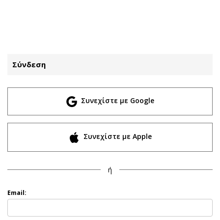
ΕΓΓΡΑΦΗ
ΕΙΣΟΔΟΣ
Σύνδεση
ΚΑΤΗΓΟΡΙΕΣ
ΣΥΝΔΕΣΗ
Συνεχίστε με Google
Κύπρος
Απόψεις
Παιδεία
Αρθρογραφία
Υγεία
The Hill
Συνεχίστε με Apple
Πολιτική
Υγεία
Βουλευτικές 2026
Αγγελίες
ή
Εκλογές 2024
Ενοικιάζονται
Προεδρικές 2023
Πωλούνται
Email:
Δημοσκοπήσεις
Ζητούν εργασία
Διπλωματία
Θέσεις εργασίας