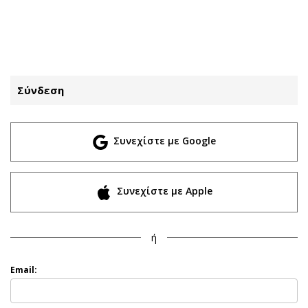
ΕΓΓΡΑΦΗ
ΕΙΣΟΔΟΣ
Σύνδεση
ΚΑΤΗΓΟΡΙΕΣ
ΣΥΝΔΕΣΗ
Συνεχίστε με Google
Κύπρος
Απόψεις
Παιδεία
Αρθρογραφία
Υγεία
The Hill
Συνεχίστε με Apple
Πολιτική
Υγεία
Βουλευτικές 2026
Αγγελίες
ή
Εκλογές 2024
Ενοικιάζονται
Προεδρικές 2023
Πωλούνται
Email:
Δημοσκοπήσεις
Ζητούν εργασία
Διπλωματία
Θέσεις εργασίας