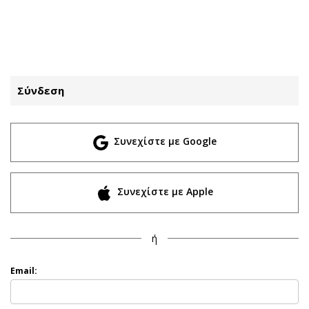
ΕΓΓΡΑΦΗ
ΕΙΣΟΔΟΣ
Σύνδεση
ΚΑΤΗΓΟΡΙΕΣ
ΣΥΝΔΕΣΗ
Συνεχίστε με Google
Κύπρος
Απόψεις
Παιδεία
Αρθρογραφία
Υγεία
The Hill
Συνεχίστε με Apple
Πολιτική
Υγεία
Βουλευτικές 2026
Αγγελίες
ή
Εκλογές 2024
Ενοικιάζονται
Προεδρικές 2023
Πωλούνται
Email:
Δημοσκοπήσεις
Ζητούν εργασία
Διπλωματία
Θέσεις εργασίας