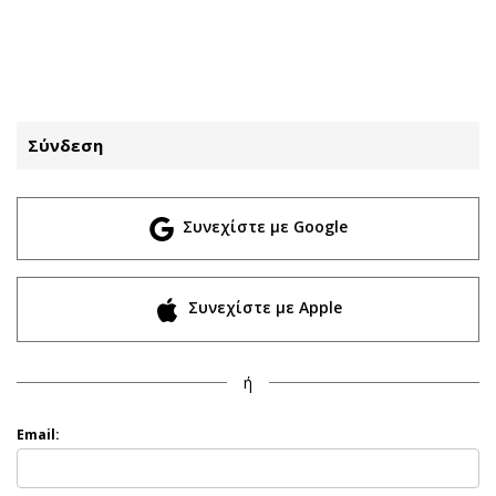
ΕΓΓΡΑΦΗ
ΕΙΣΟΔΟΣ
Σύνδεση
ΚΑΤΗΓΟΡΙΕΣ
ΣΥΝΔΕΣΗ
Συνεχίστε με Google
Κύπρος
Απόψεις
Παιδεία
Αρθρογραφία
Υγεία
The Hill
Συνεχίστε με Apple
Πολιτική
Υγεία
Βουλευτικές 2026
Αγγελίες
ή
Εκλογές 2024
Ενοικιάζονται
Προεδρικές 2023
Πωλούνται
Email:
Δημοσκοπήσεις
Ζητούν εργασία
Διπλωματία
Θέσεις εργασίας